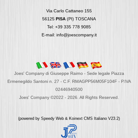
Via Carlo Cattaneo 155
56125
PISA
(PI) TOSCANA
Tel: +39 335 778 9085
E-mail: info@joescompany.it
Joes' Company di Giuseppe Raimo - Sede legale Piazza
Ermenegildo Santoni n. 27 - C.F. RMAGPP56M05F104F - P.IVA
02446940500
Joes' Company ©2022 - 2026. All Rights Reserved.
(powered by
Speedy Web
&
Koinext CMS Italiano
V23.2)