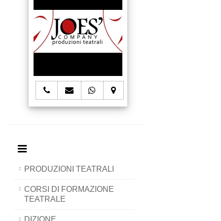
telefono
e-
whatsapp
mappa
Joes'
mail
Joes'
Joes'
Company
Joes'
Company
Company
Company
PRODUZIONI TEATRALI
CORSI DI FORMAZIONE
TEATRALE
DIZIONE