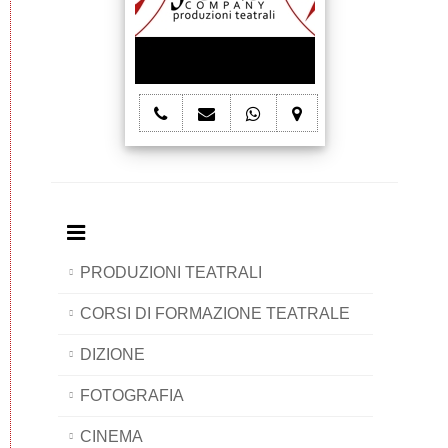
telefono
e-
whatsapp
mappa
Joes'
mail
Joes'
Joes'
Company
Joes'
Company
Company
Company
PRODUZIONI TEATRALI
CORSI DI FORMAZIONE TEATRALE
DIZIONE
FOTOGRAFIA
CINEMA