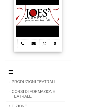
telefono
e-
whatsapp
mappa
Joes'
mail
Joes'
Joes'
Company
Joes'
Company
Company
Company
PRODUZIONI TEATRALI
CORSI DI FORMAZIONE
TEATRALE
DIZIONE