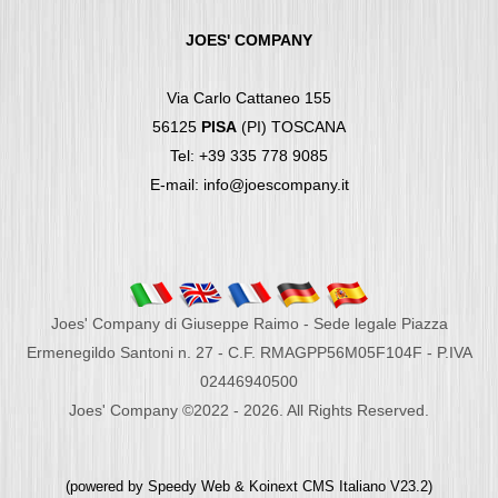
JOES' COMPANY
Via Carlo Cattaneo 155
56125
PISA
(PI) TOSCANA
Tel: +39 335 778 9085
E-mail: info@joescompany.it
Joes' Company di Giuseppe Raimo - Sede legale Piazza
Ermenegildo Santoni n. 27 - C.F. RMAGPP56M05F104F - P.IVA
02446940500
Joes' Company ©2022 - 2026. All Rights Reserved.
(powered by
Speedy Web
&
Koinext CMS Italiano
V23.2)