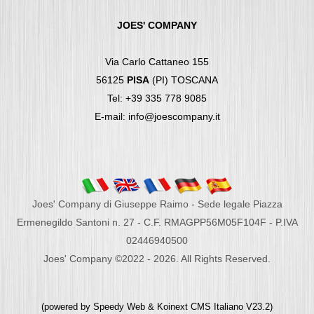
JOES' COMPANY
Via Carlo Cattaneo 155
56125
PISA
(PI) TOSCANA
Tel: +39 335 778 9085
E-mail: info@joescompany.it
Joes' Company di Giuseppe Raimo - Sede legale Piazza
Ermenegildo Santoni n. 27 - C.F. RMAGPP56M05F104F - P.IVA
02446940500
Joes' Company ©2022 - 2026. All Rights Reserved.
(powered by
Speedy Web
&
Koinext CMS Italiano
V23.2)