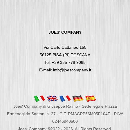
JOES' COMPANY
Via Carlo Cattaneo 155
56125
PISA
(PI) TOSCANA
Tel: +39 335 778 9085
E-mail: info@joescompany.it
Joes' Company di Giuseppe Raimo - Sede legale Piazza
Ermenegildo Santoni n. 27 - C.F. RMAGPP56M05F104F - P.IVA
02446940500
Joes' Company ©2022 - 2026. All Rights Reserved.