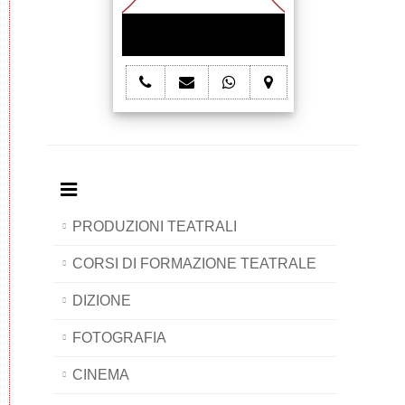
telefono
e-
whatsapp
mappa
Joes'
mail
Joes'
Joes'
Company
Joes'
Company
Company
Company
PRODUZIONI TEATRALI
CORSI DI FORMAZIONE TEATRALE
DIZIONE
FOTOGRAFIA
CINEMA