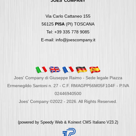
JOES' COMPANY
Via Carlo Cattaneo 155
56125
PISA
(PI) TOSCANA
Tel: +39 335 778 9085
E-mail: info@joescompany.it
Joes' Company di Giuseppe Raimo - Sede legale Piazza
Ermenegildo Santoni n. 27 - C.F. RMAGPP56M05F104F - P.IVA
02446940500
Joes' Company ©2022 - 2026. All Rights Reserved.
(powered by
Speedy Web
&
Koinext CMS Italiano
V23.2)