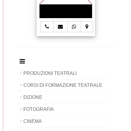
telefono
e-
whatsapp
mappa
Joes'
mail
Joes'
Joes'
Company
Joes'
Company
Company
Company
PRODUZIONI TEATRALI
CORSI DI FORMAZIONE TEATRALE
DIZIONE
FOTOGRAFIA
CINEMA