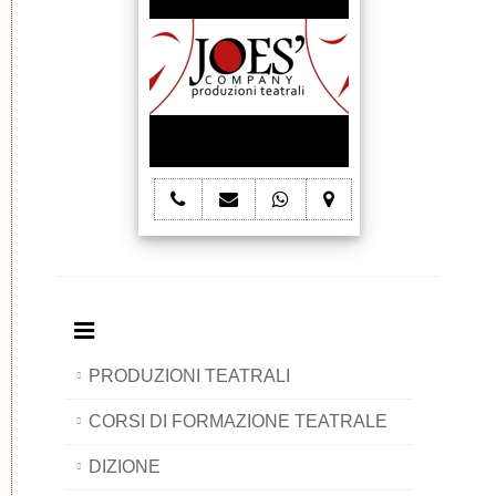
telefono
e-
whatsapp
mappa
Joes'
mail
Joes'
Joes'
Company
Joes'
Company
Company
Company
PRODUZIONI TEATRALI
CORSI DI FORMAZIONE TEATRALE
DIZIONE