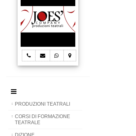
telefono
e-
whatsapp
mappa
Joes'
mail
Joes'
Joes'
Company
Joes'
Company
Company
Company
PRODUZIONI TEATRALI
CORSI DI FORMAZIONE
TEATRALE
DIZIONE