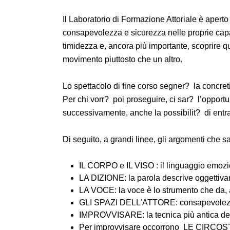
Il Laboratorio di Formazione Attoriale è aperto
consapevolezza e sicurezza nelle proprie cap
timidezza e, ancora più importante, scoprire q
movimento piuttosto che un altro.
Lo spettacolo di fine corso segner? la concret
Per chi vorr? poi proseguire, ci sar? l’opportu
successivamente, anche la possibilit? di entrarn
Di seguito, a grandi linee, gli argomenti che sa
IL CORPO e IL VISO : il linguaggio emozio
LA DIZIONE: la parola descrive oggettiva
LA VOCE: la voce è lo strumento che da, a
GLI SPAZI DELL'ATTORE: consapevolezza d
IMPROVVISARE: la tecnica più antica del
Per improvvisare occorrono LE CIR