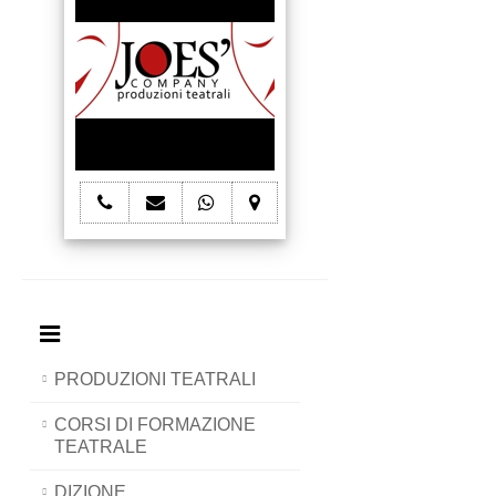
telefono
e-
whatsapp
mappa
Joes'
mail
Joes'
Joes'
Company
Joes'
Company
Company
Company
PRODUZIONI TEATRALI
CORSI DI FORMAZIONE
TEATRALE
DIZIONE